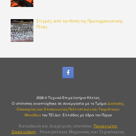
Στιγμές από την Κοπή της Πρωτοχρονιάτικης
Πίτας
2026 © Τεχνικό Επιμελητήριο Ηλείας
Ο ιστότοπος αναπτύχθηκε σε συνεργασία με το Τμήμα
Διοίκησης,
Οικονομίας και Επικοινωνίας Πολιτιστικών και Τουριστικών
Μονάδων
του ΤΕΙ Δυτ. Ελλάδας με έδρα τον Πύργο
Κατασκευή και διαχείριση ιστοτόπου:
Παναγιώτης
Ζαφειράκης
- Ηλεκτρολόγος Μηχανικός και Τεχνολογίας