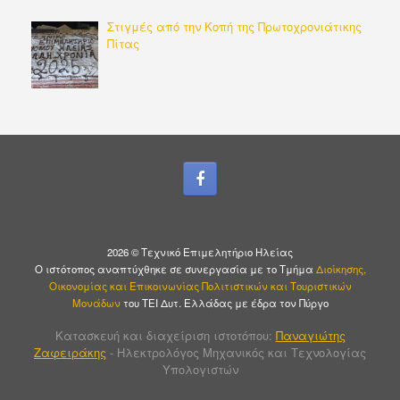
Στιγμές από την Κοπή της Πρωτοχρονιάτικης
Πίτας
2026 © Τεχνικό Επιμελητήριο Ηλείας
Ο ιστότοπος αναπτύχθηκε σε συνεργασία με το Τμήμα
Διοίκησης,
Οικονομίας και Επικοινωνίας Πολιτιστικών και Τουριστικών
Μονάδων
του ΤΕΙ Δυτ. Ελλάδας με έδρα τον Πύργο
Κατασκευή και διαχείριση ιστοτόπου:
Παναγιώτης
Ζαφειράκης
- Ηλεκτρολόγος Μηχανικός και Τεχνολογίας
Υπολογιστών