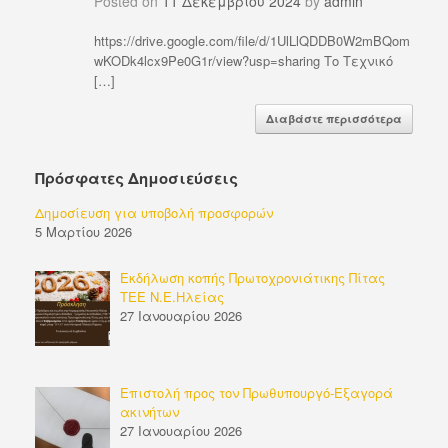
Posted on
11 Δεκεμβρίου 2024
by
admin
https://drive.google.com/file/d/1UlLlQDDB0W2mBQom
wKODk4lcx9Pe0G1r/view?usp=sharing Το Τεχνικό
[…]
Διαβάστε περισσότερα
Πρόσφατες Δημοσιεύσεις
Δημοσίευση για υποβολή προσφορών
5 Μαρτίου 2026
Εκδήλωση κοπής Πρωτοχρονιάτικης Πίτας
ΤΕΕ Ν.Ε.Ηλείας
27 Ιανουαρίου 2026
Επιστολή προς τον Πρωθυπουργό-Εξαγορά
ακινήτων
27 Ιανουαρίου 2026