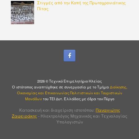
Στιγμές από την Κοπή της Πρωτοχρονιάτικης
Πίτας
2026 © Τεχνικό Επιμελητήριο Ηλείας
Ο ιστότοπος αναπτύχθηκε σε συνεργασία με το Τμήμα
Διοίκησης,
Οικονομίας και Επικοινωνίας Πολιτιστικών και Τουριστικών
Μονάδων
του ΤΕΙ Δυτ. Ελλάδας με έδρα τον Πύργο
Κατασκευή και διαχείριση ιστοτόπου:
Παναγιώτης
Ζαφειράκης
- Ηλεκτρολόγος Μηχανικός και Τεχνολογίας
Υπολογιστών