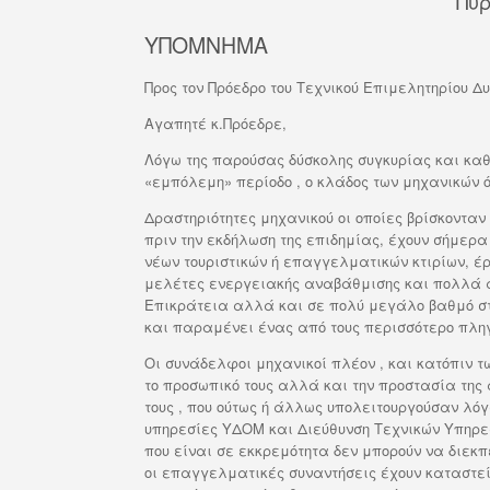
Πύργος,18 Mαρ
b
e
t
ΥΠΟΜΝΗΜΑ
o
d
e
o
I
r
Προς τον Πρόεδρο του Τεχνικού Επιμελητηρίου Δ
k
n
Αγαπητέ κ.Πρόεδρε,
Λόγω της παρούσας δύσκολης συγκυρίας και κα
«εμπόλεμη» περίοδο , ο κλάδος των μηχανικών ό
Δραστηριότητες μηχανικού οι οποίες βρίσκοντα
πριν την εκδήλωση της επιδημίας, έχουν σήμε
νέων τουριστικών ή επαγγελματικών κτιρίων, έ
μελέτες ενεργειακής αναβάθμισης και πολλά άλ
Επικράτεια αλλά και σε πολύ μεγάλο βαθμό στη
και παραμένει ένας από τους περισσότερο πλη
Οι συνάδελφοι μηχανικοί πλέον , και κατόπιν 
το προσωπικό τους αλλά και την προστασία της 
τους , που ούτως ή άλλως υπολειτουργούσαν λόγ
υπηρεσίες ΥΔΟΜ και Διεύθυνση Τεχνικών Υπηρεσι
που είναι σε εκκρεμότητα δεν μπορούν να διεκ
οι επαγγελματικές συναντήσεις έχουν καταστεί