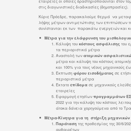
εταιρείες οι οποίες δραστηριοποιούνται στον 
στις διαγωνιστικές διαδικασίες (δημοπρασίες).
Κύριε Πρόεδρε, παρακαλούμε θερμά να μεταφέρ
λήψης μέτρων αντιμετώπισης των επιπτώσεων τ
συνίστανται εκ των παρακάτω ενεργειών και κ
Μέτρα για την ελάφρυνση του μισθολογι
Κάλυψη του
κόστους ασφάλισης
του ε
τα περιοριστικά μέτρα
Αναστολή των
ατομικών ασφαλιστικώ
μέτρα και κάλυψη του κόστους ατομική
και 100% για τους νέους μηχανικούς έως
Έκπτωση
φόρου εισοδήματος
σε ετήσι
περιοριστικά μέτρα
Έκτατο
επίδομα
σε μηχανικούς ελεύθε
εταιρείες
Εφαρμογή ετησίων
προγραμμάτων Ε
2022 για την κάλυψη του κόστους λειτο
άτοκα δάνεια χορηγούμενα από το Τρα
Μέτρα-Κίνητρα για τη στήριξη μηχανικών
Παράταση
της προθεσμίας της 30/6/202
αυθαιρέτων