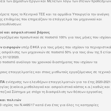
τομέα των Δημοσίων Έργων και Μελετών λόγω των στενών προθεσμιών
ετε προς το Κεντρικό ΤΕΕ και τα αρμόδια Υπουργεία την ανάγκη
ης επιδημίας που επηρεάζουν το επάγγελμα του μηχανικού και
ατευθύνσεων:
κού και ασφαλιστικού βάρους
ργαζόμενου προσωπικού σε ποσοστό 100% για τους μήνες που ισχύου
ν εισφορών
υπέρ ΕΦΚΑ για τους μήνες που ισχύουν τα περιοριστικ
ς ασφάλισης των μηχανικών σε ποσοστό 50% για τους άνω της 5 ετία
 31/12/2020.
ο ποσοστό ανάλογο του χρονικού διαστήματος που ισχύουν τα
ρους επαγγελματίες και στους μισθωτούς εργαζόμενους σε τεχνικέ
ΣΠΑ
ενίσχυσης των ελευθέρων επαγγελματιών για τα έτης 2020-2021
υργίας (ενοίκια,μισθολογικό και ασφαλιστικό κόστος κ.α.) καθώς και
πεζικό Σύστημα με στόχο τη διασφάλιση των θέσεων εργασίας
 και πολιτών
0 ισχύος του Ν.4495/17 κατά ένα έτος για όλες τις κατηγορίες