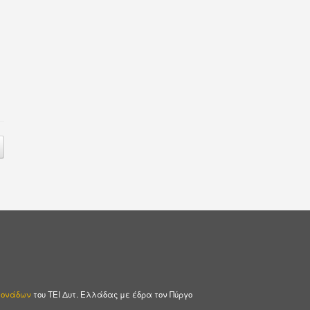
 Μονάδων
του ΤΕΙ Δυτ. Ελλάδας με έδρα τον Πύργο