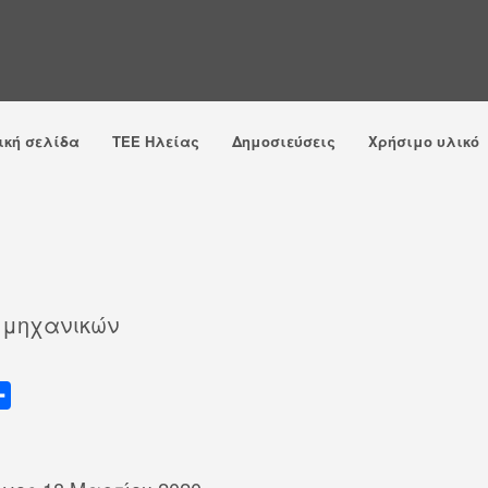
ική σελίδα
ΤΕΕ Ηλείας
Δημοσιεύσεις
Χρήσιμο υλικό
 μηχανικών
Μ
ο
ι
ρ