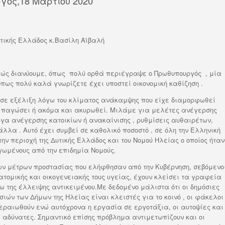
τίου 2020
α
σ
τ
υτικής Ελλάδος κ.Βασίλη Αϊβαλή
ε
ί
θώς διανύουμε, όπως πολύ ορθά περιέγραψε ο Πρωθυπουργός , μία
τ
πως πολύ καλά γνωρίζετε έχει υποστεί οικονομική καθίζηση .
ε
ν σε εξέλιξη λόγω του κλίματος ανάκαμψης που είχε διαμορφωθεί
ρα παγώσει ή ακόμα και ακυρωθεί. Μιλάμε για μελέτες ανέγερσης
ργα ανέγερσης κατοικίων ή ανακαίνισης , ρυθμίσεις αυθαιρέτων,
λα . Αυτό έχει συμβεί σε καθολικό ποσοστό , σε όλη την Ελληνική
ν περιοχή της Δυτικής Ελλάδος και του Νομού Ηλείας ο οποίος ήταν
γωμένους από την επιδημία Νομούς.
των μέτρων προστασίας που ελήφθησαν από την Κυβέρνηση, σεβόμενο
ατομικής και οικογενειακής τους υγείας, έχουν κλείσει τα γραφεία
ω της έλλειψης αντικειμένου.Με δεδομένο μάλιστα ότι οι δημόσιες
ών των Δήμων της Ηλείας είναι κλειστές για το κοινό , οι φάκελοι
περαιωθούν ενώ αυτόχρονα η εργασία σε εργοτάξια, οι αυτοψίες και
 αδύνατες. Σημαντικό επίσης πρόβλημα αντιμετωπίζουν και οι