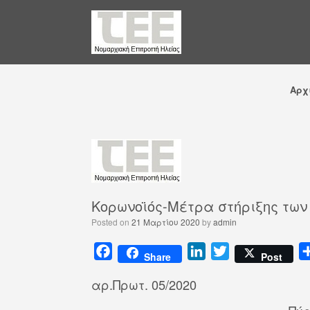
Αρχ
Κορωνοϊός-Μέτρα στήριξης των
Posted on
21 Μαρτίου 2020
by
admin
F
L
T
Share
Post
a
i
w
αρ.Πρωτ. 05/2020
c
n
i
e
k
t