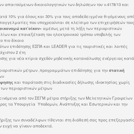
ν απαιτούμενων δικαιολογητικών των δηλώσεων του ν.4178/13 και
κατά 10% για όλους και 30% για τους αποδεδειγμένα θιγόμενους απ
 επαγγελματίες που υποχρεούνται σε κλείσιμο των επιχειρήσεών τους
οικονομώ κατ’οίκον»
αμέσως μετά τη λήξη των περιοριστικών
ίων και επανεξέταση του ηλεκτρονικού τρόπου υποβολής των
ο πιο δίκαιο
ων επιδότησης ΕΣΠΑ και LEADER για τις τουριστικές και λοιπές
άχιστον 2 έτη
σης για νέα κτίρια σχεδόν μηδενικής κατανάλωσης ενέργειας κατά
ιοριστικών μέτρων ,προγραμμάτων επιδότησης για την
στατική
ων
άφησης
και παράταση στις διαδικασίες δήλωσης ιδιοκτησίας χωρίς
 των περιοριστικών μέτρων
εινόμενα από τον ΣΕΓΜ μέτρα στήριξης των Μελετητικών Γραφείων
προς τα Υπουργεία Υποδομών, Ανάπτυξης και Εσωτερικών και την
ήριξης των συναδέλφων τίθενται στη διάθεσή σας προς επεξεργασί
ν ευχή να γίνουν αποδεκτά.