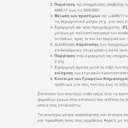
Παράταση
της υποχρέωσης υποβολής τω
4495/17 έως τις 30/6/2021
Μείωση των προστίμων
του ν.4495/17 
τα περιοριστικά μέτρα (π.χ. για τους
Εφαρμογή του νέου προγράμματος «
Εξ
μέτρων με πολλαπλασιασμό των κονδυλ
αιτήσεων προς το πιο λειτουργικό και τ
Διεκδίκηση
παράτασης
των προγραμμάτ
επιδοτούμενες επιχειρήσεις κατά τουλ
Παράταση
στην εφαρμογή της υποχρέω
2 έτη
Εφαρμογή άμεσα μετά τη λήξη των περ
ενίσχυση
των κτιριακών εγκαταστάσε
Κλείσιμο των Γραφείων Κτηματογρ
πρόστιμα για τους πολίτες έως τη λήξη
Επιπλέον των ανωτέρω υιοθετούμε όλα τα προτ
Δημοσίων έργων στην επιστολή που απέστειλε 
οποία σας επισυνάπτω.
Τα ανωτέρω μέτρα ανακούφισης και κίνητρα στ
και προώθηση προς τους αρμόδιους Φορείς με τη