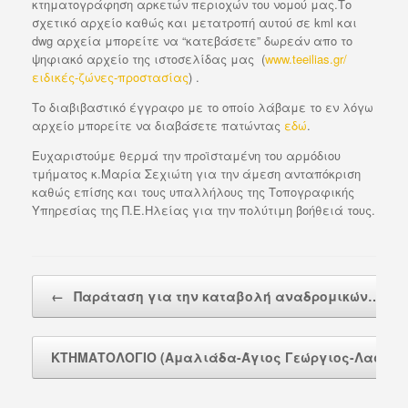
κτηματογράφηση αρκετών περιοχών του νομού μας.Το
ί
σχετικό αρχείο καθώς και μετατροπή αυτού σε kml και
τ
dwg αρχεία μπορείτε να “κατεβάσετε” δωρεάν απο το
ε
ψηφιακό αρχείο της ιστοσελίδας μας (
www.teeilias.gr/
ειδικές-ζώνες-προστασίας
) .
Το διαβιβαστικό έγγραφο με το οποίο λάβαμε το εν λόγω
αρχείο μπορείτε να διαβάσετε πατώντας
εδώ
.
Ευχαριστούμε θερμά την προϊσταμένη του αρμόδιου
τμήματος κ.Μαρία Σεχιώτη για την άμεση ανταπόκριση
καθώς επίσης και τους υπαλλήλους της Τοπογραφικής
Υπηρεσίας της Π.Ε.Ηλείας για την πολύτιμη βοήθειά τους.
Post navigation
←
Παράταση για την καταβολή αναδρομικών…
ΚΤΗΜΑΤΟΛΟΓΙΟ (Αμαλιάδα-Άγιος Γεώργιος-Λασταίι