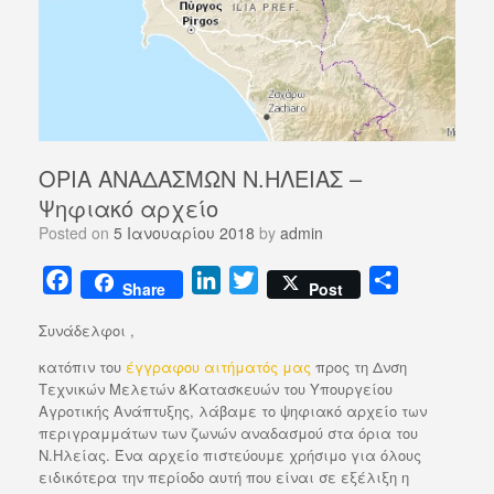
ΟΡΙΑ ΑΝΑΔΑΣΜΩΝ Ν.ΗΛΕΙΑΣ –
Ψηφιακό αρχείο
Posted on
5 Ιανουαρίου 2018
by
admin
F
L
T
Μ
Share
Post
a
i
w
ο
Συνάδελφοι ,
c
n
i
ι
e
k
t
ρ
κατόπιν του
έγγραφου αιτήματός μας
προς τη Δνση
Τεχνικών Μελετών &Κατασκευών του Υπουργείου
b
e
t
α
Αγροτικής Ανάπτυξης, λάβαμε το ψηφιακό αρχείο των
o
d
e
σ
περιγραμμάτων των ζωνών αναδασμού στα όρια του
o
I
r
τ
Ν.Ηλείας. Ένα αρχείο πιστεύουμε χρήσιμο για όλους
ειδικότερα την περίοδο αυτή που είναι σε εξέλιξη η
k
n
ε