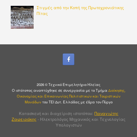
Στιγμές από την Κοπή της Πρωτοχρονιάτικης
Πίτας
2026 © Τεχνικό Επιμελητήριο Ηλείας
Ο ιστότοπος αναπτύχθηκε σε συνεργασία με το Τμήμα
Διοίκησης,
Οικονομίας και Επικοινωνίας Πολιτιστικών και Τουριστικών
Μονάδων
του ΤΕΙ Δυτ. Ελλάδας με έδρα τον Πύργο
Κατασκευή και διαχείριση ιστοτόπου:
Παναγιώτης
Ζαφειράκης
- Ηλεκτρολόγος Μηχανικός και Τεχνολογίας
Υπολογιστών