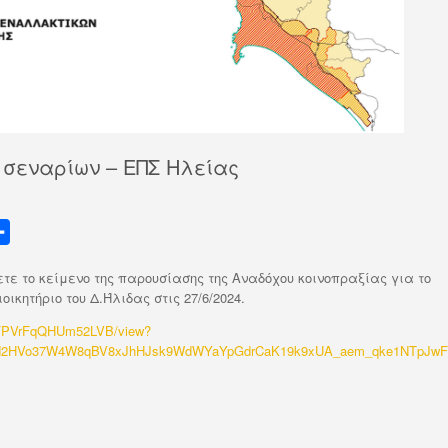
 σεναρίων – ΕΠΣ Ηλείας
Μ
ο
ε το κείμενο της παρουσίασης της Αναδόχου κοινοπραξίας για το
ι
ικητήριο του Δ.Ήλιδας στις 27/6/2024.
ρ
41FPVrFqQHUm52LVB/view?
α
d2HVo37W4W8qBV8xJhHJsk9WdWYaYpGdrCaK19k9xUA_aem_qke1NTpJwF
σ
τ
ε
ί