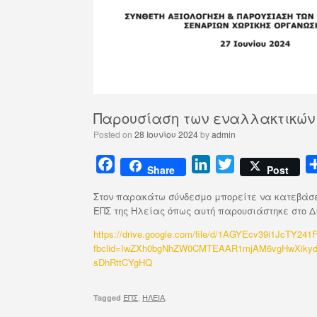
Παρουσίαση των εναλλακτικών
Posted on
28 Ιουνίου 2024
by
admin
F
L
T
Share
Post
a
i
w
Στον παρακάτω σύνδεσμο μπορείτε να κατεβάσετ
c
n
i
ΕΠΣ της Ηλείας όπως αυτή παρουσιάστηκε στο Διο
e
k
t
https://drive.google.com/file/d/1AGYEcv39i1JcTY2
b
e
t
fbclid=IwZXh0bgNhZW0CMTEAAR1mjAM6vgHwXiky
o
d
e
sDhRttCYgHQ
o
I
r
k
n
ΕΠΣ
,
ΗΛΕΙΑ
.
Tagged